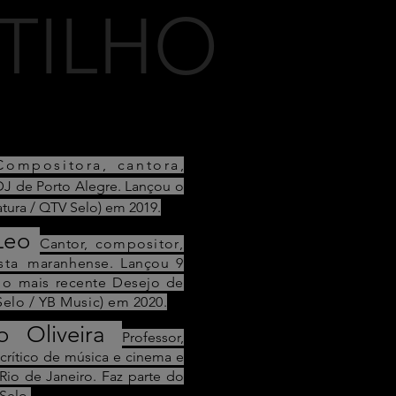
TILHO
L
Compositora, cantora
,
DJ de Porto Alegre. Lançou o
tura / QTV Selo) em 2019.
Leo
Cantor,
compositor,
sta
maranhense. Lançou 9
, o mais recente Desejo de
Selo / YB Music) em 2020.
o Oliveira
Professor,
 crítico de música
e cinema e
Rio de Janeiro. Faz parte do
Selo.