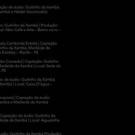
tação de áudio: Guitinho da Xambá
Xambá e Helder Vasconcelos
dio: Guitinho da Xambá | Produção:
l: Xêro Café e Arte – Bairro novo –
catu Cambinda Estrela | Captação
tinho da Xambá, Marileide da
Estrelas – Recife – PE
eão Coroado) | Captação: Guitinho
arileide da Xambá | Local: Sede do
- PE
ão de áudio: Guitinho da Xambá
Xambá | Local: Caixa D’água –
oquista) | Captação de áudio:
Xambá e Marileide da Xambá
|
Captação de áudio: Guitinho da
leide da Xambá |
Local: Aguazinha
áudio: Guitinho da Xambá
Produção: