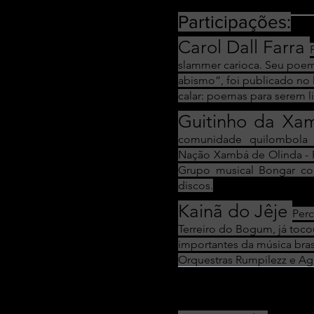
Participações:
Carol Dall Farra
slammer carioca. Seu poe
abismo”, foi publicado no
calar: poemas para serem l
Guitinho da X
comunidade quilombola d
Nação Xambá de Olinda - 
Grupo musical Bongar co
discos.
Kainã do Jêje
Perc
Terreiro do Bogum, já toc
importantes da música brasi
Orquestras Rumpilezz e Agu