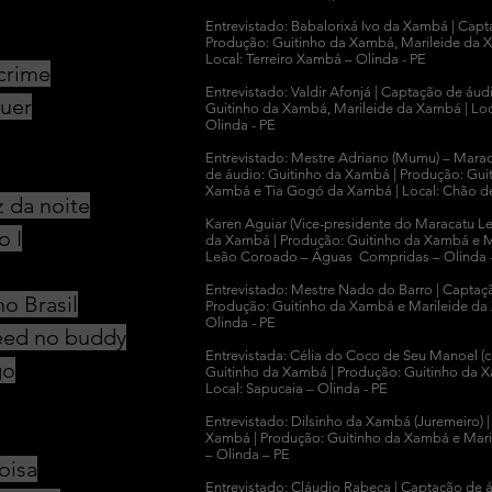
Entrevistado: Babalorixá Ivo da Xambá | Cap
Produção: Guitinho da Xambá, Marileide da 
Local: Terreiro Xambá – Olinda - PE
crime
Entrevistado: Valdir Afonjá | Captação de áu
quer
Guitinho da Xambá, Marileide da Xambá | Loca
Olinda - PE
Entrevistado: Mestre Adriano (Mumu) – Mara
de áudio: Guitinho da Xambá | Produção: Gui
Xambá e Tia Gogó da Xambá | Local: Chão de 
z da noite
Karen Aguiar (Vice-presidente do Maracatu L
o I
da Xambá | Produção: Guitinho da Xambá e M
Leão Coroado – Águas Compridas – Olinda 
Entrevistado: Mestre Nado do Barro | Captaç
no Brasil
Produção: Guitinho da Xambá e Marileide da 
Olinda - PE
eed no buddy
Entrevistada: Célia do Coco de Seu Manoel (c
go
Guitinho da Xambá | Produção: Guitinho da 
Local: Sapucaia – Olinda - PE
Entrevistado: Dilsinho da Xambá (Juremeiro) 
Xambá |
Produção: Guitinho da Xambá e Mari
– Olinda – PE
oisa
Entrevistado: Cláudio Rabeca |
Captação de 