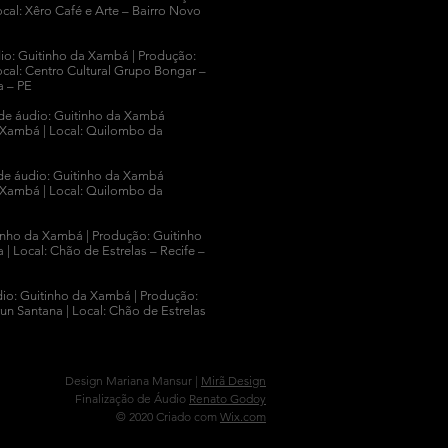
cal: Xêro Café e Arte – Bairro Novo
io: Guitinho da Xambá |
Produção:
cal: Centro Cultural Grupo Bongar –
a – PE
de áudio: Guitinho da Xambá
 Xambá |
Local: Quilombo da
de áudio: Guitinho da Xambá
 Xambá |
Local: Quilombo da
inho da Xambá |
Produção: Guitinho
a |
Local: Chão de Estrelas – Recife –
io: Guitinho da Xambá |
Produção:
un Santana |
Local: Chão de Estrelas
Design Mariana Mansur |
Mirã Design
Finalização de Áudio
Renato Godoy
© 2020 Criado com
Wix.com