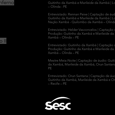
inferno
Guitinho da Xambá e Marileide da Xambá |
Lo
– Olinda - PE
Entrevistado: Rennan Peixe |
Captação de áud
Guitinho da Xambá e Marileide da Xambá |
Lo
Nação Xambá - Quilombo da Xambá – Olind
Entrevistado: Helder Vasconcelos |
Captação 
Produção: Guitinho da Xambá e Marileide da
Xambá – Olinda – PE
o II
Entrevistado: Guitinho da Xambá |
Captação 
Produção: Guitinho da Xambá e Marileide da
Xambá – Olinda – PE
Mestre Meia-Noite |
Captação de áudio: Guit
da Xambá, Marileide da Xambá, Orun Santan
PE
Entrevistado: Orun Santana |
Captação de áud
Guitinho da Xambá, Marileide da Xambá e Or
– Recife – PE