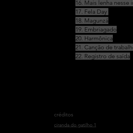
16. Mais lenha nesse 
17. Fela Day
18. Magunzá
19. Embriagado
20. Harmônica
21. Canção de trabalh
22. Registro de saída
créditos
ciranda do gatilho 1