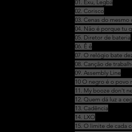
01. Exu, Legbá
02. Corisco
03. Cenas do mesmo 
04. Não é porque tu 
05. Diretor de bateria
06. Ê ê
07. O relógio bate de
08. Canção de trabalh
09. Assembly Line
10 O negro é o povo 
11. My booze don't n
12. Quem dá luz a ce
13. Cadência
14. LXO
15. O limite de cada c