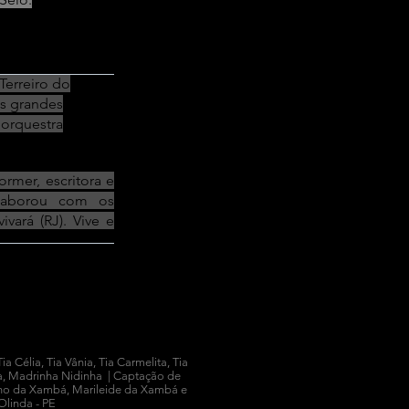
Terreiro do
Terreiro do
s grandes
s grandes
 orquestra
 orquestra
ormer, escritora e
ormer, escritora e
laborou com os
laborou com os
ivará (RJ). Vive e
ivará (RJ). Vive e
a Célia, Tia Vânia, Tia Carmelita, Tia
iza, Madrinha Nidinha | Captação de
nho da Xambá, Marileide da Xambá e
Olinda - PE