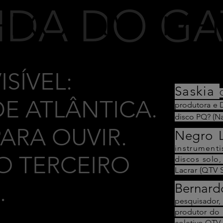
NDA DO GA
EIXO INVISÍVE
ISÍVEL:
Saskia
DE ATLÂNTICA.
produtora e 
disco PQ? (Na
PARA OUVIR.
Negro 
instrumenti
O TERCEIRO
discos solo
Lacrar (QTV 
.
Bernard
pesquisador,
produtor do 
coletivo QTV 